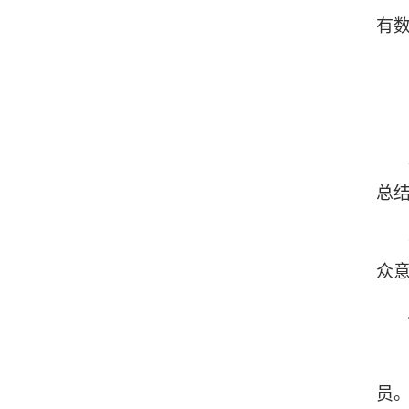
有
总
众
员